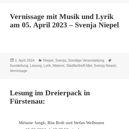
Vernissage mit Musik und Lyrik
am 05. April 2023 – Svenja Niepel
Veröffentlicht
Kategorien
Schlagwör
1. April 2024
Niepel, Svenja
,
Sonstige Veranstaltung
am
Ausstellung
,
Lesung
,
Lyrik
,
Malerei
,
Stadtteiltreff Atter
,
Svenja Niepel
,
Vernissage
Lesung im Dreierpack in
Fürstenau:
Melanie Jungk, Rita Roth und Stefan Wellmann