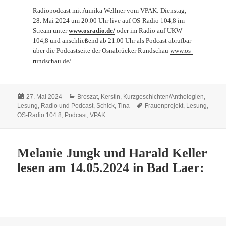
Radiopodcast mit Annika Wellner vom VPAK: Dienstag,
28. Mai 2024 um 20.00 Uhr live auf OS-Radio 104,8 im
Stream unter
www.osradio.de/
oder im Radio auf UKW
104,8 und anschließend ab 21.00 Uhr als Podcast abrufbar
über die Podcastseite der Osnabrücker Rundschau
www.os-
rundschau.de/
.
Veröffentlicht
Kategorien
27. Mai 2024
Broszat, Kerstin
,
Kurzgeschichten/Anthologien
,
am
Schlagwörter
Lesung
,
Radio und Podcast
,
Schick, Tina
Frauenprojekt
,
Lesung
,
OS-Radio 104.8
,
Podcast
,
VPAK
Melanie Jungk und Harald Keller
lesen am 14.05.2024 in Bad Laer: