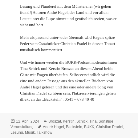
Lesung und Plauderei mit dem Münsteraner (wir gehen
fremd!) Autoren André Hagel, der Land und vor allem
Leute unter die Lupe nimmt und genüsslich seziert, was er
sieht und hört.
Mehr als passend unter- oder übermalt wird Hagels spitze
Feder vom Osnabrücker Christian Pradel in dessen Tonart
musikalisch kommentiert.
Und wie immer werden die BUKK-Podcastmoderatorinnen
Tina Schick und Kerstin Broszat an diesem Abend beide
Gäste mit Fragen überhäufen. Selbstverständlich wird die
eine und andere Passage aus den aktuellen Büchern von
André Hagel gelesen und der eine oder andere Song von
Christian Pradel zu hören sein. Platzreservierungen gehen
direkt an das „Backstein“: 0541 – 673 40 40
Veröffentlicht
Kategorien
12. April 2024
Broszat, Kerstin
,
Schick, Tina
,
Sonstige
am
Schlagwörter
Veranstaltung
André Hagel
,
Backstein
,
BUKK
,
Christian Pradel
,
Lesung
,
Musik
,
Talkshow