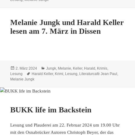
Melanie Jungk und Harald Keller
lesen am 7. März in Dissen
Veröffentlicht
Kategorien
2. März 2024
Jungk, Melanie
,
Keller, Harald
,
Krimis
,
am
Schlagwörter
Lesung
Harald Keller
,
Krimi
,
Lesung
,
Literaturcafé Jean Paul
,
Melanie Jungk
BUKK life im Backstein
Lesung und Plauderei am 22. Februar 2024 um 19.00 Uhr
mit den Osnabrücker Autoren Christoph Beyer, der das