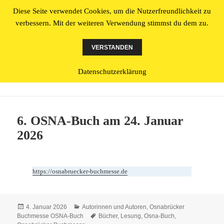
Diese Seite verwendet Cookies, um die Nutzerfreundlichkeit zu
Literatur made in Osnabrück
verbessern. Mit der weiteren Verwendung stimmst du dem zu.
MENÜ
UND
VERSTANDEN
WIDGETS
Datenschutzerklärung
Schlagwort:
Lesung
6. OSNA-Buch am 24. Januar
2026
https://osnabruecker-buchmesse.de
Veröffentlicht
Kategorien
4. Januar 2026
Autorinnen und Autoren
,
Osnabrücker
am
Schlagwörter
Buchmesse OSNA-Buch
Bücher
,
Lesung
,
Osna-Buch
,