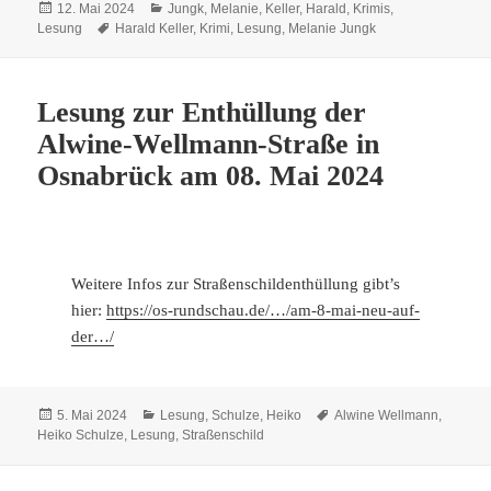
Veröffentlicht
Kategorien
12. Mai 2024
Jungk, Melanie
,
Keller, Harald
,
Krimis
,
am
Schlagwörter
Lesung
Harald Keller
,
Krimi
,
Lesung
,
Melanie Jungk
Lesung zur Enthüllung der
Alwine-Wellmann-Straße in
Osnabrück am 08. Mai 2024
Weitere Infos zur Straßenschildenthüllung gibt’s
hier:
https://os-rundschau.de/…/am-8-mai-neu-auf-
der…/
Veröffentlicht
Kategorien
Schlagwörter
5. Mai 2024
Lesung
,
Schulze, Heiko
Alwine Wellmann
,
am
Heiko Schulze
,
Lesung
,
Straßenschild