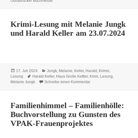
Osnabrücker Buchmesse
Krimi-Lesung mit Melanie Jungk
und Harald Keller am 23.07.2024
Veröffentlicht
Kategorien
17. Juli 2024
Jungk, Melanie
,
Keller, Harald
,
Krimis
,
am
Schlagwörter
Lesung
Harald Keller
,
Haus Große Kettler
,
Krimi
,
Lesung
,
zu Krimi-Lesung mit Melani
Melanie Jungk
Schreibe einen Kommentar
Familienhimmel – Familienhölle:
Buchvorstellung zu Gunsten des
VPAK-Frauenprojektes