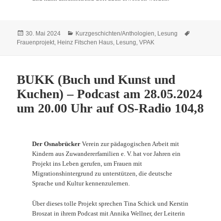
Veröffentlicht
Kategorien
Schlagwör
30. Mai 2024
Kurzgeschichten/Anthologien
,
Lesung
am
Frauenprojekt
,
Heinz Fitschen Haus
,
Lesung
,
VPAK
BUKK (Buch und Kunst und
Kuchen) – Podcast am 28.05.2024
um 20.00 Uhr auf OS-Radio 104,8
Der Osnabrücker
Verein zur pädagogischen Arbeit mit
Kindern aus Zuwandererfamilien e. V. hat vor Jahren ein
Projekt ins Leben gerufen, um Frauen mit
Migrationshintergrund zu unterstützen, die deutsche
Sprache und Kultur kennenzulernen.
Über dieses tolle Projekt sprechen Tina Schick und Kerstin
Broszat in ihrem Podcast mit Annika Wellner, der Leiterin