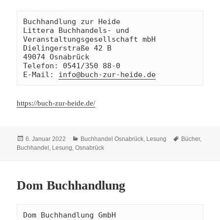
Buchhandlung zur Heide

Littera Buchhandels- und 
Veranstaltungsgesellschaft mbH

Dielingerstraße 42 B

49074 Osnabrück 

Telefon: 0541/350 88-0

E-Mail: 
info@buch-zur-heide.de
https://buch-zur-heide.de/
Veröffentlicht
Kategorien
Schlagwörter
6. Januar 2022
Buchhandel Osnabrück
,
Lesung
Bücher
,
am
Buchhandel
,
Lesung
,
Osnabrück
Dom Buchhandlung
Dom Buchhandlung GmbH
