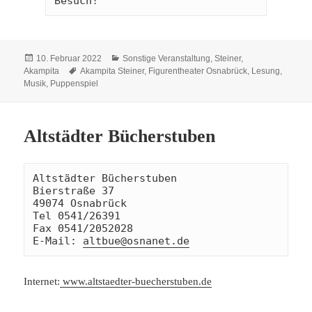
Besuch!
Veröffentlicht
Kategorien
10. Februar 2022
Sonstige Veranstaltung
,
Steiner,
am
Schlagwörter
Akampita
Akampita Steiner
,
Figurentheater Osnabrück
,
Lesung
,
Musik
,
Puppenspiel
Altstädter Bücherstuben
Altstädter Bücherstuben

Bierstraße 37

49074 Osnabrück

Tel 0541/26391

Fax 0541/2052028

E-Mail: 
altbue@osnanet.de
Internet:
www.altstaedter-buecherstuben.de