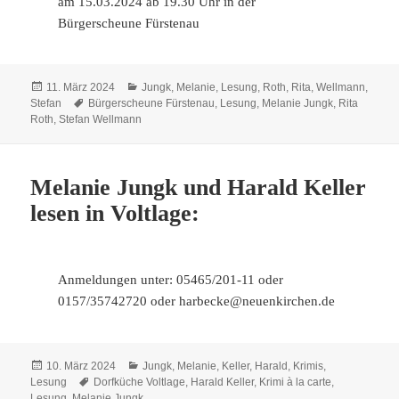
am 15.03.2024 ab 19.30 Uhr in der
Bürgerscheune Fürstenau
Veröffentlicht
Kategorien
11. März 2024
Jungk, Melanie
,
Lesung
,
Roth, Rita
,
Wellmann,
am
Schlagwörter
Stefan
Bürgerscheune Fürstenau
,
Lesung
,
Melanie Jungk
,
Rita
Roth
,
Stefan Wellmann
Melanie Jungk und Harald Keller
lesen in Voltlage:
Anmeldungen unter: 05465/201-11 oder
0157/35742720 oder harbecke@neuenkirchen.de
Veröffentlicht
Kategorien
10. März 2024
Jungk, Melanie
,
Keller, Harald
,
Krimis
,
am
Schlagwörter
Lesung
Dorfküche Voltlage
,
Harald Keller
,
Krimi à la carte
,
Lesung
,
Melanie Jungk