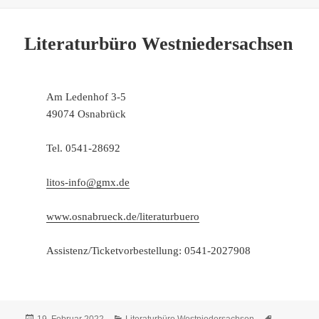
Literaturbüro Westniedersachsen
Am Ledenhof 3-5
49074 Osnabrück
Tel. 0541-28692
litos-info@gmx.de
www.osnabrueck.de/literaturbuero
Assistenz/Ticketvorbestellung: 0541-2027908
Veröffentlicht
Kategorien
Schlagwört