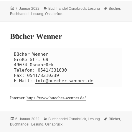
Veröffentlicht
Kategorien
Schlagwörter
7. Januar 2022
Buchhandel Osnabrück
,
Lesung
Bücher
,
am
Buchhandel
,
Lesung
,
Osnabrück
Bücher Wenner
Bücher Wenner

Große Str. 69

49074 Osnabrück

Telefon: 0541/331030

Fax: 0541/3310339

E-Mail: 
info@buecher-wenner.de
Internet:
https://www.buecher-wenner.de/
Veröffentlicht
Kategorien
Schlagwörter
6. Januar 2022
Buchhandel Osnabrück
,
Lesung
Bücher
,
am
Buchhandel
,
Lesung
,
Osnabrück