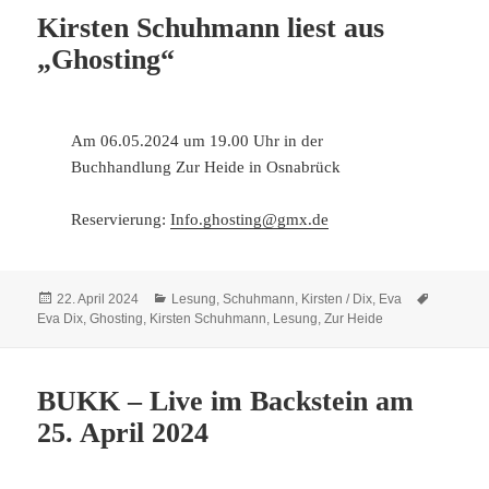
Kirsten Schuhmann liest aus
„Ghosting“
Am 06.05.2024 um 19.00 Uhr in der
Buchhandlung Zur Heide in Osnabrück
Reservierung:
Info.ghosting@gmx.de
Veröffentlicht
Kategorien
Schlagwö
22. April 2024
Lesung
,
Schuhmann, Kirsten / Dix, Eva
am
Eva Dix
,
Ghosting
,
Kirsten Schuhmann
,
Lesung
,
Zur Heide
BUKK – Live im Backstein am
25. April 2024