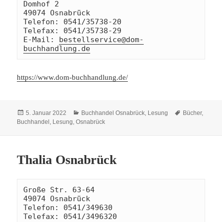
Domhof 2

49074 Osnabrück 

Telefon: 0541/35738-20 

Telefax: 0541/35738-29 

E-Mail: 
bestellservice@dom-
buchhandlung.de
https://www.dom-buchhandlung.de/
Veröffentlicht
Kategorien
Schlagwörter
5. Januar 2022
Buchhandel Osnabrück
,
Lesung
Bücher
,
am
Buchhandel
,
Lesung
,
Osnabrück
Thalia Osnabrück
Große Str. 63-64 

49074 Osnabrück 

Telefon: 0541/349630 

Telefax: 0541/3496320 
