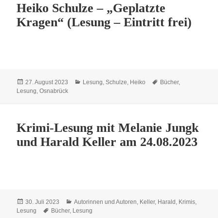
Heiko Schulze – „Geplatzte
Kragen“ (Lesung – Eintritt frei)
Veröffentlicht
Kategorien
Schlagwörter
27. August 2023
Lesung
,
Schulze, Heiko
Bücher
,
am
Lesung
,
Osnabrück
Krimi-Lesung mit Melanie Jungk
und Harald Keller am 24.08.2023
Veröffentlicht
Kategorien
30. Juli 2023
Autorinnen und Autoren
,
Keller, Harald
,
Krimis
,
am
Schlagwörter
Lesung
Bücher
,
Lesung