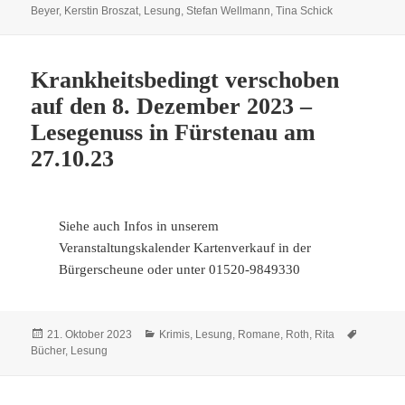
Beyer
,
Kerstin Broszat
,
Lesung
,
Stefan Wellmann
,
Tina Schick
Krankheitsbedingt verschoben
auf den 8. Dezember 2023 –
Lesegenuss in Fürstenau am
27.10.23
Siehe auch Infos in unserem
Veranstaltungskalender Kartenverkauf in der
Bürgerscheune oder unter 01520-9849330
Veröffentlicht
Kategorien
Schlagwö
21. Oktober 2023
Krimis
,
Lesung
,
Romane
,
Roth, Rita
am
Bücher
,
Lesung