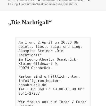
19. Februar 2022
Literaturbüro Westniedersachsen
am
Lesung
,
Literaturbüro Westniedersachsen
,
Osnabrück
„Die Nachtigall“
Am 1.und 2.April um 20.00 Uhr 
spielt, liest, zeigt und singt 
Akampita Steiner „Die 
Nachtigall“ 

im Figurentheater Osnabrück, 

Kleine Gildewart 9, 

49074 Osnabrück.

info@figurentheater-
osnabrueck.de
Tel.: Do und Fr 10.00-13.00 Uhr 

0541-27257

Wir freuen uns auf Ihren / Euren 