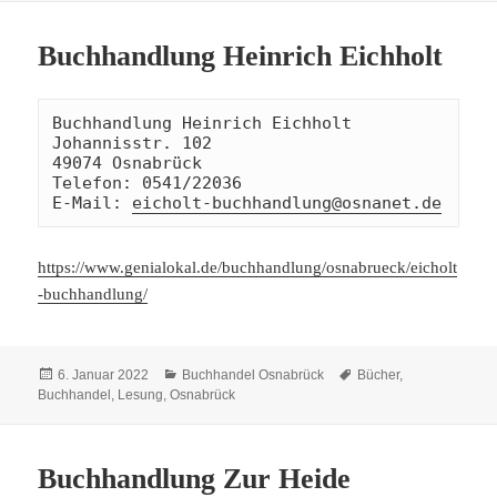
Buchhandlung Heinrich Eichholt
Buchhandlung Heinrich Eichholt 

Johannisstr. 102

49074 Osnabrück

Telefon: 0541/22036

E-Mail: 
eicholt-buchhandlung@osnanet.de
https://www.genialokal.de/buchhandlung/osnabrueck/eicholt
-buchhandlung/
Veröffentlicht
Kategorien
Schlagwörter
6. Januar 2022
Buchhandel Osnabrück
Bücher
,
am
Buchhandel
,
Lesung
,
Osnabrück
Buchhandlung Zur Heide