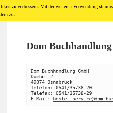
chkeit zu verbessern. Mit der weiteren Verwendung stimms
dem zu.
Dom Buchhandlung
Dom Buchhandlung GmbH

Domhof 2

49074 Osnabrück 

Telefon: 0541/35738-20 

Telefax: 0541/35738-29 

E-Mail: 
bestellservice@dom-bu