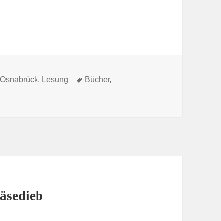
Schlagwörter
 Osnabrück
,
Lesung
Bücher
,
äsedieb