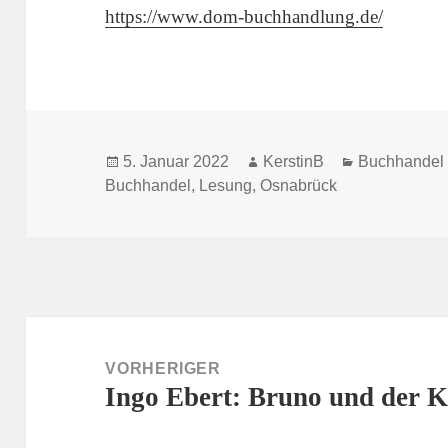
https://www.dom-buchhandlung.de/
Veröffentlicht
Autor
Kategorien
5. Januar 2022
KerstinB
Buchhandel
am
Buchhandel
,
Lesung
,
Osnabrück
Beitragsnavigation
VORHERIGER
Ingo Ebert: Bruno und der K
Vorheriger
Beitrag: