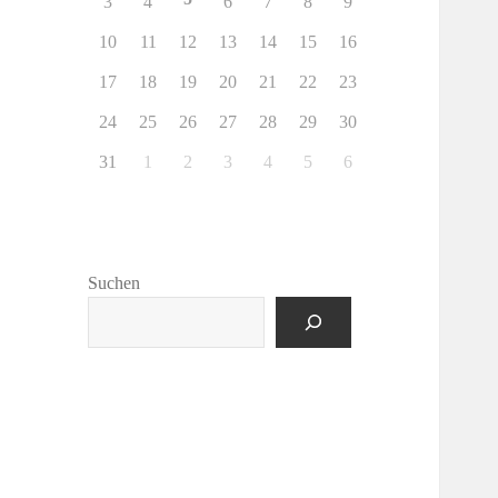
3
4
6
7
8
9
10
11
12
13
14
15
16
17
18
19
20
21
22
23
24
25
26
27
28
29
30
31
1
2
3
4
5
6
Suchen