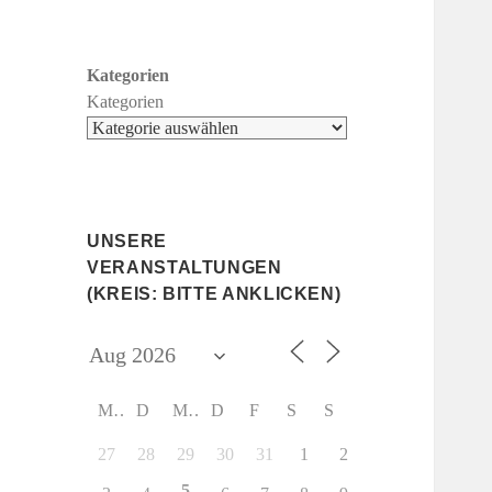
Kategorien
Kategorien
UNSERE
VERANSTALTUNGEN
(KREIS: BITTE ANKLICKEN)
M
D
M
D
F
S
S
27
28
29
30
31
1
2
5