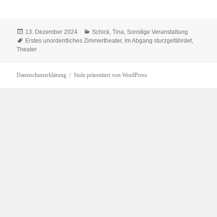
Veröffentlicht
Kategorien
13. Dezember 2024
Schick, Tina
,
Sonstige Veranstaltung
am
Schlagwörter
Erstes unordentliches Zimmertheater
,
Im Abgang sturzgefährdet
,
Theater
Datenschutzerklärung
Stolz präsentiert von WordPress