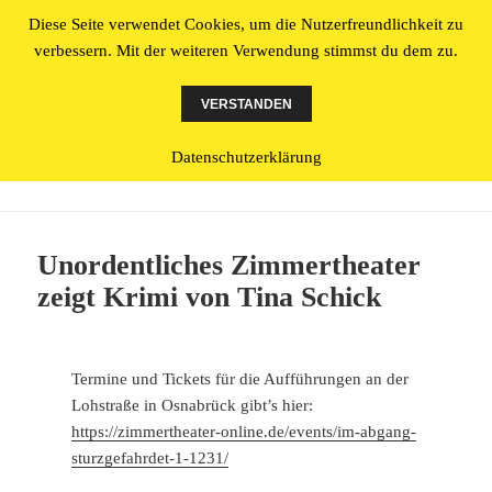
Diese Seite verwendet Cookies, um die Nutzerfreundlichkeit zu
Literatur made in Osnabrück
verbessern. Mit der weiteren Verwendung stimmst du dem zu.
MENÜ
UND
VERSTANDEN
WIDGETS
Datenschutzerklärung
Schlagwort:
Im Abgang sturzgefährdet
Unordentliches Zimmertheater
zeigt Krimi von Tina Schick
Termine und Tickets für die Aufführungen an der
Lohstraße in Osnabrück gibt’s hier:
https://zimmertheater-online.de/events/im-abgang-
sturzgefahrdet-1-1231/