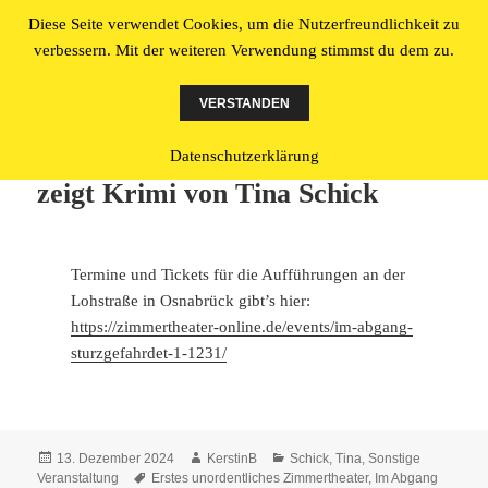
Diese Seite verwendet Cookies, um die Nutzerfreundlichkeit zu
Literatur made in Osnabrück
verbessern. Mit der weiteren Verwendung stimmst du dem zu.
MENÜ
UND
VERSTANDEN
WIDGETS
Unordentliches Zimmertheater
Datenschutzerklärung
zeigt Krimi von Tina Schick
Termine und Tickets für die Aufführungen an der
Lohstraße in Osnabrück gibt’s hier:
https://zimmertheater-online.de/events/im-abgang-
sturzgefahrdet-1-1231/
Veröffentlicht
Autor
Kategorien
13. Dezember 2024
KerstinB
Schick, Tina
,
Sonstige
am
Schlagwörter
Veranstaltung
Erstes unordentliches Zimmertheater
,
Im Abgang