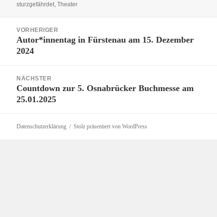
sturzgefährdet
,
Theater
Beitragsnavigation
VORHERIGER
Autor*innentag in Fürstenau am 15. Dezember
Vorheriger
2024
Beitrag:
NÄCHSTER
Countdown zur 5. Osnabrücker Buchmesse am
Nächster
25.01.2025
Beitrag:
Datenschutzerklärung
Stolz präsentiert von WordPress