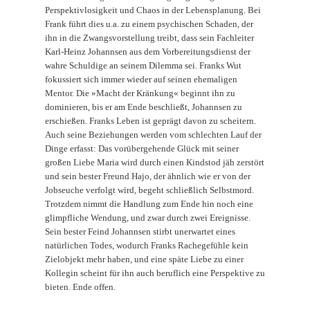
Perspektivlosigkeit und Chaos in der Lebensplanung. Bei
Frank führt dies u.a. zu einem psychischen Schaden, der
ihn in die Zwangsvorstellung treibt, dass sein Fachleiter
Karl-Heinz Johannsen aus dem Vorbereitungsdienst der
wahre Schuldige an seinem Dilemma sei. Franks Wut
fokussiert sich immer wieder auf seinen ehemaligen
Mentor. Die »Macht der Kränkung« beginnt ihn zu
dominieren, bis er am Ende beschließt, Johannsen zu
erschießen. Franks Leben ist geprägt davon zu scheitern.
Auch seine Beziehungen werden vom schlechten Lauf der
Dinge erfasst: Das vorübergehende Glück mit seiner
großen Liebe Maria wird durch einen Kindstod jäh zerstört
und sein bester Freund Hajo, der ähnlich wie er von der
Jobseuche verfolgt wird, begeht schließlich Selbstmord.
Trotzdem nimmt die Handlung zum Ende hin noch eine
glimpfliche Wendung, und zwar durch zwei Ereignisse.
Sein bester Feind Johannsen stirbt unerwartet eines
natürlichen Todes, wodurch Franks Rachegefühle kein
Zielobjekt mehr haben, und eine späte Liebe zu einer
Kollegin scheint für ihn auch beruflich eine Perspektive zu
bieten. Ende offen.