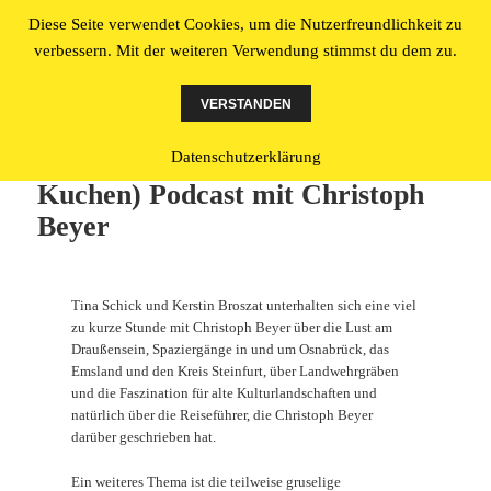
Diese Seite verwendet Cookies, um die Nutzerfreundlichkeit zu
Literatur made in Osnabrück
verbessern. Mit der weiteren Verwendung stimmst du dem zu.
MENÜ
UND
VERSTANDEN
WIDGETS
BUKK (Buch und Kunst und
Datenschutzerklärung
Kuchen) Podcast mit Christoph
Beyer
Tina Schick und Kerstin Broszat unterhalten sich eine viel
zu kurze Stunde mit Christoph Beyer über die Lust am
Draußensein, Spaziergänge in und um Osnabrück, das
Emsland und den Kreis Steinfurt, über Landwehrgräben
und die Faszination für alte Kulturlandschaften und
natürlich über die Reiseführer, die Christoph Beyer
darüber geschrieben hat.
Ein weiteres Thema ist die teilweise gruselige