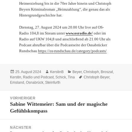
Heimerziehung bis in die 70er Jahre hinein und Christoph
Beyers Kriminalroman „Heimzahlung“, die genau das als
Hintergrundgeschichte hat.
Dienstag, 27. August 2024 um 20.00 Uhr live auf OS-
Radio 104,8 im Stream unter
www.osradio.de/
oder im
Radio auf UKW 104,8 und anschließend ab 21.00 Uhr als
Podcast abrufbar über die Podcastseite der Osnabrücker
Rundschau
https://os-rundschau.de/category/podcasts/
Veröffentlicht
Autor
Kategorien
25. August 2024
KerstinB
Beyer, Christoph
,
Broszat,
am
Schlagwörter
Kerstin
,
Radio und Podcast
,
Schick, Tina
Christoph Beyer
,
Emsland
,
Osnabrück
,
Steinfurth
Beitragsnavigation
VORHERIGER
Sabine Wittemeier: Sam und der magische
Vorheriger
Gefühlskompass
Beitrag:
NÄCHSTER