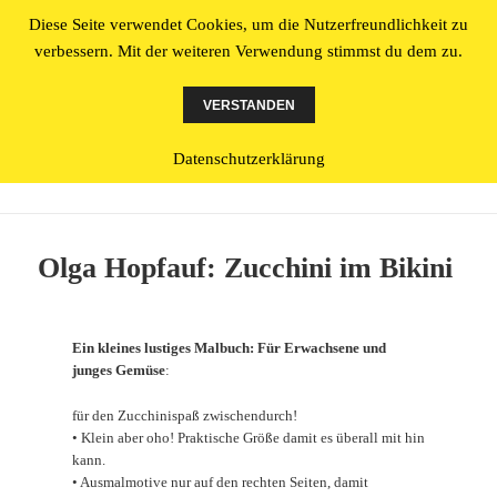
Diese Seite verwendet Cookies, um die Nutzerfreundlichkeit zu
Literatur made in Osnabrück
verbessern. Mit der weiteren Verwendung stimmst du dem zu.
MENÜ
UND
VERSTANDEN
WIDGETS
Datenschutzerklärung
Schlagwort:
Sommer
Olga Hopfauf: Zucchini im Bikini
Ein kleines lustiges Malbuch: Für Erwachsene und
junges Gemüse
:
für den Zucchinispaß zwischendurch!
• Klein aber oho! Praktische Größe damit es überall mit hin
kann.
• Ausmalmotive nur auf den rechten Seiten, damit