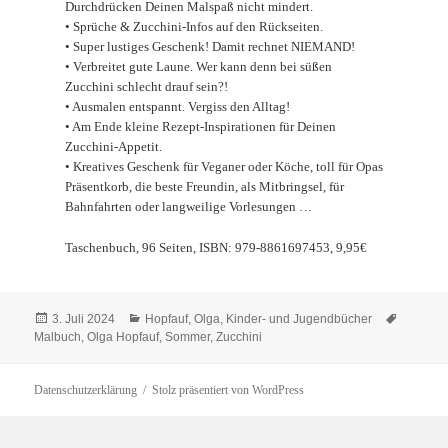
Durchdrücken Deinen Malspaß nicht mindert.
• Sprüche & Zucchini-Infos auf den Rückseiten.
• Super lustiges Geschenk! Damit rechnet NIEMAND!
• Verbreitet gute Laune. Wer kann denn bei süßen
Zucchini schlecht drauf sein?!
• Ausmalen entspannt. Vergiss den Alltag!
• Am Ende kleine Rezept-Inspirationen für Deinen
Zucchini-Appetit.
• Kreatives Geschenk für Veganer oder Köche, toll für Opas
Präsentkorb, die beste Freundin, als Mitbringsel, für
Bahnfahrten oder langweilige Vorlesungen …
Taschenbuch, 96 Seiten, ISBN: 979-8861697453, 9,95€
Veröffentlicht
Kategorien
Schlagw
3. Juli 2024
Hopfauf, Olga
,
Kinder- und Jugendbücher
am
Malbuch
,
Olga Hopfauf
,
Sommer
,
Zucchini
Datenschutzerklärung
Stolz präsentiert von WordPress