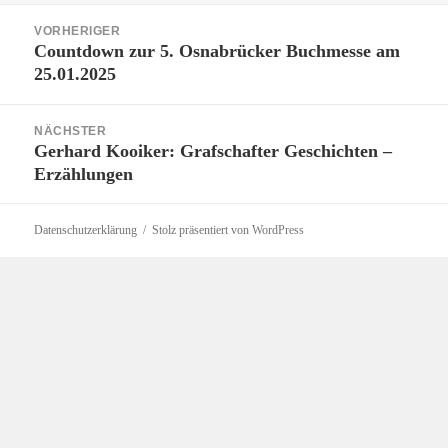
Beitragsnavigation
VORHERIGER
Countdown zur 5. Osnabrücker Buchmesse am
Vorheriger
25.01.2025
Beitrag:
NÄCHSTER
Gerhard Kooiker: Grafschafter Geschichten –
Nächster
Erzählungen
Beitrag:
Datenschutzerklärung
Stolz präsentiert von WordPress