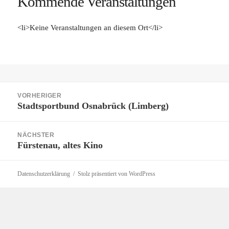
Kommende Veranstaltungen
<li>Keine Veranstaltungen an diesem Ort</li>
Beitragsnavigation
VORHERIGER
Stadtsportbund Osnabrück (Limberg)
Vorheriger
Beitrag:
NÄCHSTER
Fürstenau, altes Kino
Nächster
Beitrag:
Datenschutzerklärung
Stolz präsentiert von WordPress