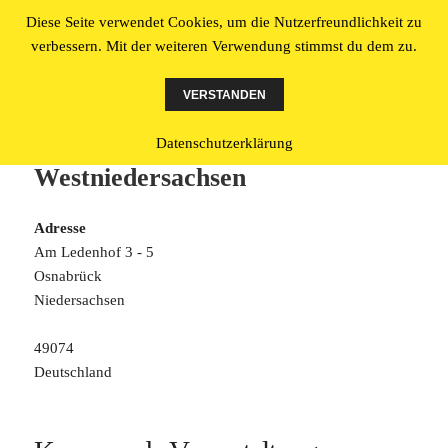
Diese Seite verwendet Cookies, um die Nutzerfreundlichkeit zu
Literatur made in Osnabrück
verbessern. Mit der weiteren Verwendung stimmst du dem zu.
MENÜ
UND
VERSTANDEN
WIDGETS
Ledenhof – Literaturbüro
Datenschutzerklärung
Westniedersachsen
Adresse
Am Ledenhof 3 - 5
Osnabrück
Niedersachsen
49074
Deutschland