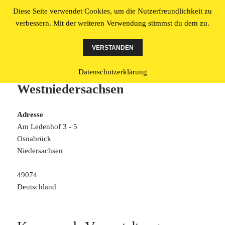
Diese Seite verwendet Cookies, um die Nutzerfreundlichkeit zu
Literatur made in Osnabrück
verbessern. Mit der weiteren Verwendung stimmst du dem zu.
MENÜ
UND
VERSTANDEN
WIDGETS
Ledenhof – Literaturbüro
Datenschutzerklärung
Westniedersachsen
Adresse
Am Ledenhof 3 - 5
Osnabrück
Niedersachsen
49074
Deutschland