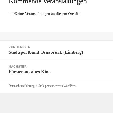
Kommende Veranstaltungen
<li>Keine Veranstaltungen an diesem Ort</li>
Beitragsnavigation
VORHERIGER
Stadtsportbund Osnabrück (Limberg)
Vorheriger
Beitrag:
NÄCHSTER
Fürstenau, altes Kino
Nächster
Beitrag:
Datenschutzerklärung
Stolz präsentiert von WordPress