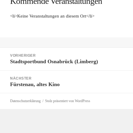
Kommende Veranstaltungen
<li>Keine Veranstaltungen an diesem Ort</li>
Beitragsnavigation
VORHERIGER
Stadtsportbund Osnabrück (Limberg)
Vorheriger
Beitrag:
NÄCHSTER
Fürstenau, altes Kino
Nächster
Beitrag:
Datenschutzerklärung
Stolz präsentiert von WordPress