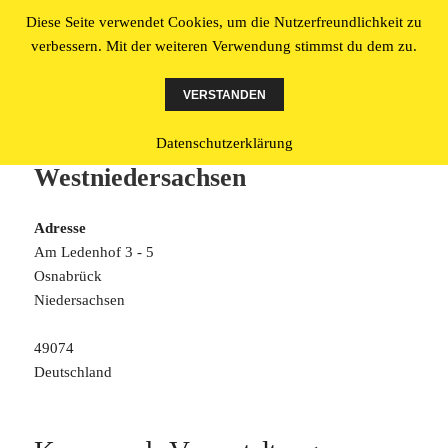
Diese Seite verwendet Cookies, um die Nutzerfreundlichkeit zu
Literatur made in Osnabrück
verbessern. Mit der weiteren Verwendung stimmst du dem zu.
MENÜ
UND
VERSTANDEN
WIDGETS
Ledenhof – Literaturbüro
Datenschutzerklärung
Westniedersachsen
Adresse
Am Ledenhof 3 - 5
Osnabrück
Niedersachsen
49074
Deutschland