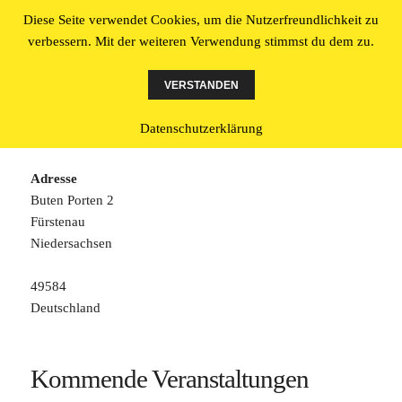
Diese Seite verwendet Cookies, um die Nutzerfreundlichkeit zu
Literatur made in Osnabrück
verbessern. Mit der weiteren Verwendung stimmst du dem zu.
MENÜ
UND
VERSTANDEN
WIDGETS
Fürstenau, altes Kino
Datenschutzerklärung
Adresse
Buten Porten 2
Fürstenau
Niedersachsen
49584
Deutschland
Kommende Veranstaltungen