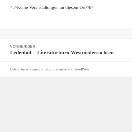
<li>Keine Veranstaltungen an diesem Ort</li>
Beitragsnavigation
VORHERIGER
Ledenhof – Literaturbüro Westniedersachsen
Vorheriger
Beitrag:
Datenschutzerklärung
Stolz präsentiert von WordPress