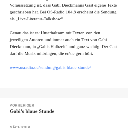
Voraussetzung ist, dass Gabi Dieckmanns Gast eigene Texte
geschrieben hat. Bei OS-Radio 104,8 erscheint die Sendung
als „Live-Literatur-Talkshow“.
Genau das ist es: Unterhaltsam mit Texten von den
jeweiligen Autoren und immer auch ein Text von Gabi
Dieckmann, in „Gabis Halbzeit“ und ganz wichtig: Der Gast
darf die Musik mitbringen, die er/sie gern hört.
www.osradio.de/sendung/gabis-blaue-stunde/
Beitragsnavigation
VORHERIGER
Gabi’s blaue Stunde
Vorheriger
Beitrag:
NÄCHSTER