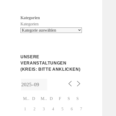
Kategorien
Kategorien
UNSERE
VERANSTALTUNGEN
(KREIS: BITTE ANKLICKEN)
M
D
M
D
F
S
S
1
2
3
4
5
6
7