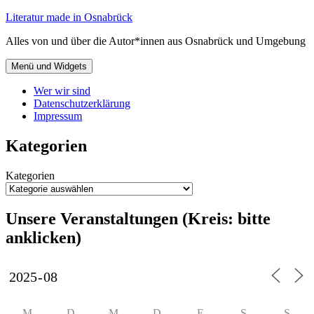
Zum
Literatur made in Osnabrück
Inhalt
Alles von und über die Autor*innen aus Osnabrück und Umgebung
springen
Menü und Widgets
Wer wir sind
Datenschutzerklärung
Impressum
Kategorien
Kategorien
Unsere Veranstaltungen (Kreis: bitte
anklicken)
M
D
M
D
F
S
S