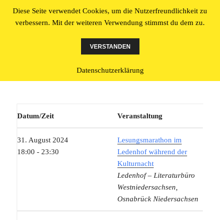
Diese Seite verwendet Cookies, um die Nutzerfreundlichkeit zu
Literatur made in Osnabrück
verbessern. Mit der weiteren Verwendung stimmst du dem zu.
MENÜ
UND
VERSTANDEN
WIDGETS
Veranstaltungen - 31 Aug. 24
Datenschutzerklärung
Datum/Zeit
Veranstaltung
31. August 2024
Lesungsmarathon im
18:00 - 23:30
Ledenhof während der
Kulturnacht
Ledenhof – Literaturbüro
Westniedersachsen,
Osnabrück Niedersachsen