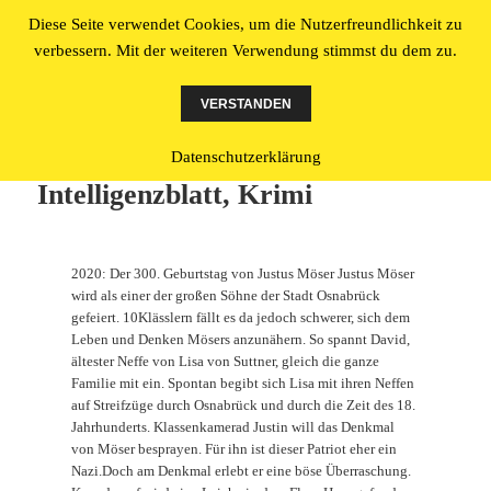
Diese Seite verwendet Cookies, um die Nutzerfreundlichkeit zu
Literatur made in Osnabrück
verbessern. Mit der weiteren Verwendung stimmst du dem zu.
MENÜ
UND
VERSTANDEN
WIDGETS
Tina Schick: Neues Osnabrücker
Datenschutzerklärung
Intelligenzblatt, Krimi
2020: Der 300. Geburtstag von Justus Möser Justus Möser
wird als einer der großen Söhne der Stadt Osnabrück
gefeiert. 10Klässlern fällt es da jedoch schwerer, sich dem
Leben und Denken Mösers anzunähern. So spannt David,
ältester Neffe von Lisa von Suttner, gleich die ganze
Familie mit ein. Spontan begibt sich Lisa mit ihren Neffen
auf Streifzüge durch Osnabrück und durch die Zeit des 18.
Jahrhunderts. Klassenkamerad Justin will das Denkmal
von Möser besprayen. Für ihn ist dieser Patriot eher ein
Nazi.Doch am Denkmal erlebt er eine böse Überraschung.