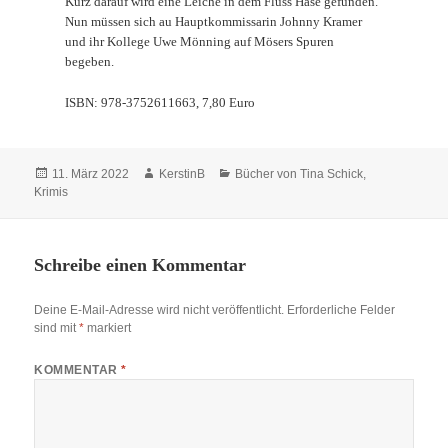
Kurz darauf wird eine Leiche in dem Fluss Hase gefunden.
Nun müssen sich au Hauptkommissarin Johnny Kramer
und ihr Kollege Uwe Mönning auf Mösers Spuren
begeben.
ISBN: 978-3752611663, 7,80 Euro
Veröffentlicht
Autor
Kategorien
11. März 2022
KerstinB
Bücher von Tina Schick
,
am
Krimis
Schreibe einen Kommentar
Deine E-Mail-Adresse wird nicht veröffentlicht.
Erforderliche Felder
sind mit
*
markiert
KOMMENTAR
*