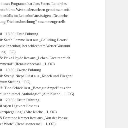
dieses Programm hat Jens Peters, Leiter des
raturbüros Westniedersachsen gemeinsam mit
ebenfalls im Ledenhof ansässigen „Deutsche
tung Friedensforschung“ zusammengestellt:
0 – 18.30: Erste Führung
0: Sarah Lemme liest aus „Colliding Hearts“
asse Innenhof; bei schlechtem Wetter Vorraum
tung – EG)
5: Erika Heyde lies aus „Leben. Facettenreich
mmernd“ (Renaissancesaal – 1. OG)
0 – 19.30: Zweite Führung
0: Svenja Niepel liest aus „Kriech und Fliegen“
raum Stiftung – EG)
5: Tina Schick liest „Bewegte Ampel“ aus der
ilienhimmel-Anthologie“ (Alte Küche – 1. OG)
0 – 20.30: Dritte Führung
0 Arjen Ligtvoet liest aus
ierspiegelung“ (Alte Küche – 1. OG)
5 Dorothee Krämer liest aus „Von der Poesie
er Worte“ (Renaissancesaal – 1. OG)