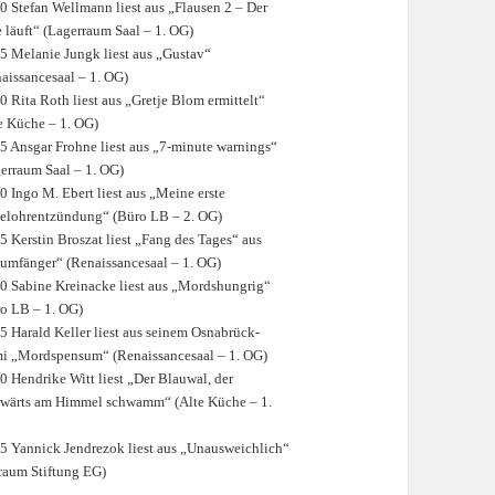
0 Stefan Wellmann liest aus „Flausen 2 – Der
 läuft“ (Lagerraum Saal – 1. OG)
5 Melanie Jungk liest aus „Gustav“
aissancesaal – 1. OG)
0 Rita Roth liest aus „Gretje Blom ermittelt“
e Küche – 1. OG)
5 Ansgar Frohne liest aus „7-minute warnings“
erraum Saal – 1. OG)
0 Ingo M. Ebert liest aus „Meine erste
elohrentzündung“ (Büro LB – 2. OG)
5 Kerstin Broszat liest „Fang des Tages“ aus
umfänger“ (Renaissancesaal – 1. OG)
0 Sabine Kreinacke liest aus „Mordshungrig“
o LB – 1. OG)
5 Harald Keller liest aus seinem Osnabrück-
i „Mordspensum“ (Renaissancesaal – 1. OG)
0 Hendrike Witt liest „Der Blauwal, der
wärts am Himmel schwamm“ (Alte Küche – 1.
5 Yannick Jendrezok liest aus „Unausweichlich“
raum Stiftung EG)