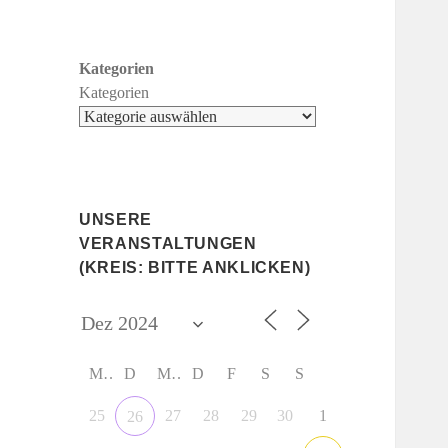
Kategorien
Kategorien
UNSERE
VERANSTALTUNGEN
(KREIS: BITTE ANKLICKEN)
M
D
M
D
F
S
S
25
27
28
29
30
1
26